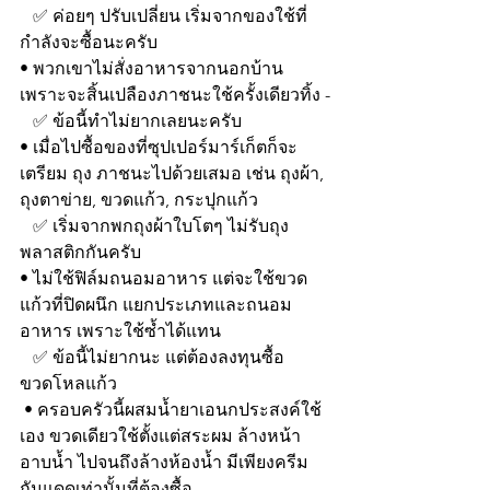
   ✅ ค่อยๆ ปรับเปลี่ยน เริ่มจากของใช้ที่
กำลังจะซื้อนะครับ
• พวกเขาไม่สั่งอาหารจากนอกบ้าน 
เพราะจะสิ้นเปลืองภาชนะใช้ครั้งเดียวทิ้ง -
   ✅ ข้อนี้ทำไม่ยากเลยนะครับ
• เมื่อไปซื้อของที่ซุปเปอร์มาร์เก็ตก็จะ
เตรียม ถุง ภาชนะไปด้วยเสมอ เช่น ถุงผ้า, 
ถุงตาข่าย, ขวดแก้ว, กระปุกแก้ว 
   ✅ เริ่มจากพกถุงผ้าใบโตๆ ไม่รับถุง
พลาสติกกันครับ
• ไม่ใช้ฟิล์มถนอมอาหาร แต่จะใช้ขวด
แก้วที่ปิดผนึก แยกประเภทและถนอม
อาหาร เพราะใช้ซ้ำได้แทน 
   ✅ ข้อนี้ไม่ยากนะ แต่ต้องลงทุนซื้อ
ขวดโหลแก้ว
 • ครอบครัวนี้ผสมน้ำยาเอนกประสงค์ใช้
เอง ขวดเดียวใช้ตั้งแต่สระผม ล้างหน้า  
อาบน้ำ ไปจนถึงล้างห้องน้ำ มีเพียงครีม
กันแดดเท่านั้นที่ต้องซื้อ