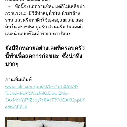
   ✅  ข้อนี้จะแอดวานซ์ละ แต่ก็ไม่เหลือบ่า
กว่าแรงนะ  มีวิธีทำสบู่น้ำมัน นำยาล้าง
จาน และครีมทาผิวใช้เองอยู่แยะเลย ลอง
ค้นใน youtube ดูครับ ส่วนครีมกันแดดก็
แนะนำแบบที่ไม่ทำร้ายปะการังนะ
ยังมีอีกหลายอย่างเลยที่ครอบครัว
นี้ทำเพื่อลดการก่อขยะ ซึ่งน่าทึ่ง
มากๆ 
อ่านเพิ่มเติมที่ 
www.liekr.com/post07077161009374?
fbclid=IwAR0VcslAK6DwpQMs-
3AxM6xYjl7fZcoy768Ac73VUQAI32ppLK
e6twN18_4