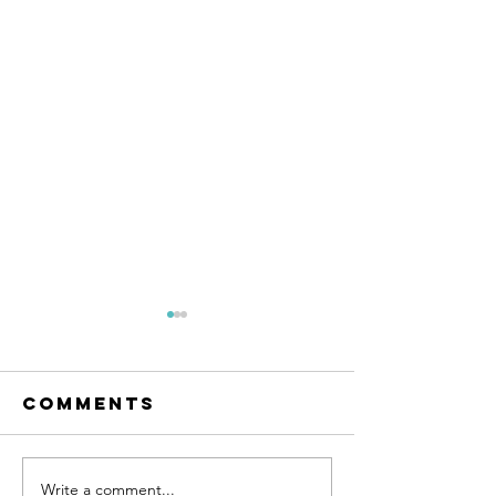
Comments
Write a comment...
แยกขยะให้ถูกถัง เพิ่มพลัง
จะดีไหม ถ้าผักผล