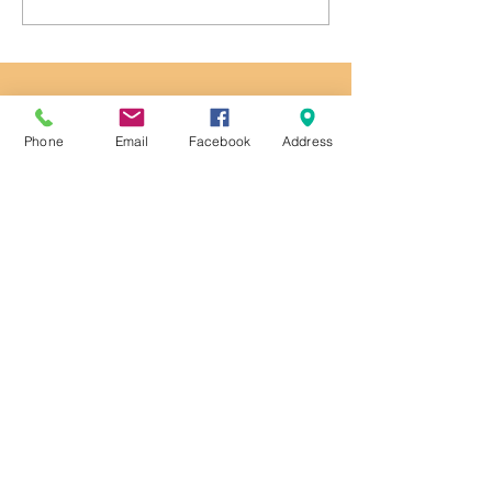
รักษ์โลก
ซื้อมาจะอยู่ได้น
กก
Contact
Phone
Email
Facebook
Address
S.D.J. Inter Co.,Ltd
102/9 Moo 6 Bangna-Trad Road
Bangwua Bangpakong Chachengsao
24130
THAILAND
Tel:
+66 38 540551
Fax: +
66 38 540553
admin@sdj-inter.co.th