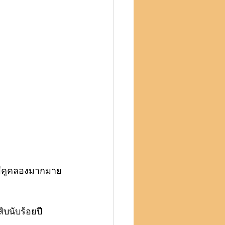
่ามีคูคลองมากมาย
ิบนับร้อยปี