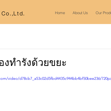
r Co
.,
Lt
d.
Home
About Us
Our Prod
ต้องทำรังด้วยขยะ
ic.com/video/d78cb7_a53c02d5fbd4435c944bb4bf50bee236/720p