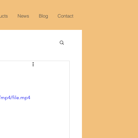
ucts
News
Blog
Contact
/mp4/file.mp4