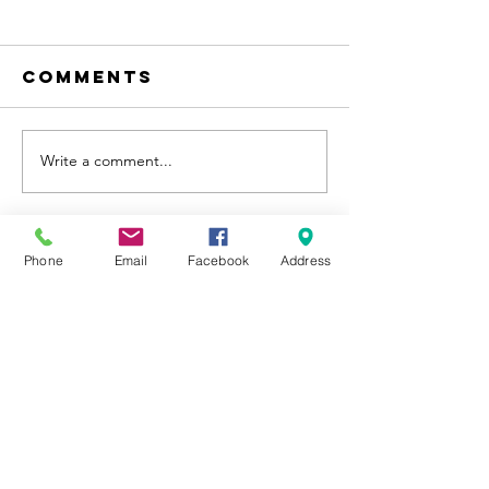
Comments
Write a comment...
แยกขยะให้ถูกถัง เพิ่มพลัง
จะดีไหม ถ้าผักผล
รักษ์โลก
ซื้อมาจะอยู่ได้น
กก
Phone
Email
Facebook
Address
Contact
S.D.J. Inter Co.,Ltd
102/9 Moo 6 Bangna-Trad Road
Bangwua Bangpakong Chachengsao
24130
THAILAND