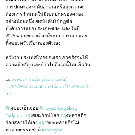
การปกครองระดับอำเภอหรือสูงกว่าจะ
ต้องการกำหนดให้มีเขตปกครองครอง
อย่างน้อยหนึ่งเขตบังคับใช้กฎข้อ
บังคับการแยกประเภทขยะ  และในปี 
2025 พวกเขาจะต้องมีระบบการแยกและ
ทิ้งขยะครัวเรือนของตัวเอง
หวังว่า ประเทศไทยของเรา ภาครัฐจะให้
ความสำคัญ และก้าวไปถึงจุดนี้โดยเร็ววัน
cr. 
www.chinadaily.com.cn/a/
…/24/WS5d10650ba3103dbf14329e23.ht
ml
#ถ
ุงขยะเอ็นจอย 
#njoygarbagebag
#sdjinter
#ถ
ุงขยะรักษ์โลก 
#ถ
ุงพลาสติก
ย่อยสลายได้เอง 
#ถ
ุงขยะพลาสติกไม่
ทำลายธรรมชาติ 
#shanghai