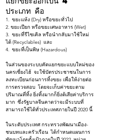
แยกขยะออกเป็น 4 
ประเภท คือ  
1.  ขยะแห้ง (Dry) หรือขยะทั่วไป  
2. ขยะเปียก หรือขยะเศษอาหาร (Wet) 
3.  ขยะที่รีไซเคิล หรือนำกลับมาใช้ใหม่
ได้ (Recyclables)  และ 
4.  ขยะที่เป็นพิษ (Hazardous) 
ในส่วนของระบบคัดแยกขยะแบบใหม่ของ
นครเซี่ยงไฮ้  จะใช้บัตรประชาชนในการ
ลงทะเบียนก่อนการทิ้งขยะ เพื่อให้ง่ายต่อ
การตรวจสอบ  โดยจะเก็บค่าขยะตาม
ปริมาณที่ทิ้ง ยิ่งทิ้งมากก็ยิ่งต้เสียค่าบริการ
มาก  ซึ่งรัฐบาลจีนคาดว่าจะมีระบบที่
สามารถใช้ได้ทั่วประเทศภายในปี 2020 นี้
ในระดับประเทศ กระทรวงพัฒนาเมือง-
ชนบทและครัวเรือน  ได้กำหนดแผนการ
พัฒนาโดยตั้งเป้าภายในปี 2022  หน่วย