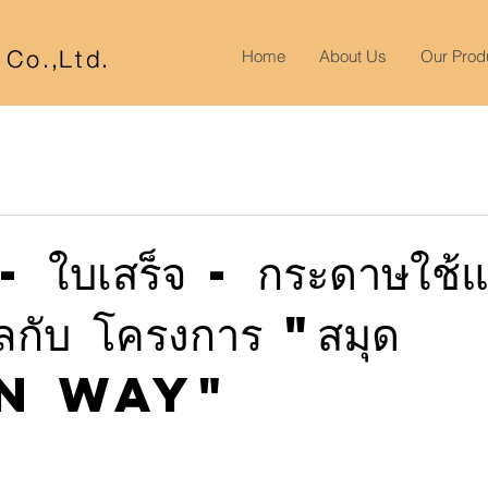
r Co
.,
Lt
d.
Home
About Us
Our Prod
- ใบเสร็จ - กระดาษใช้แล
ิลกับ โครงการ "สมุด
n way"