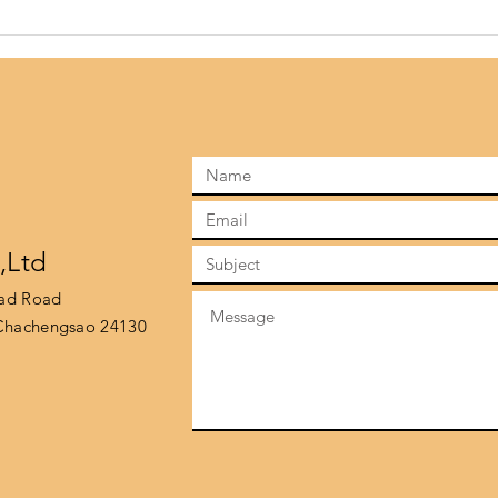
แยกขยะให้ถูกถัง เพิ่มพลังรักษ์
จะดีไ
โลก
มาจะ
.,Ltd
rad Road
hachengsao 24130