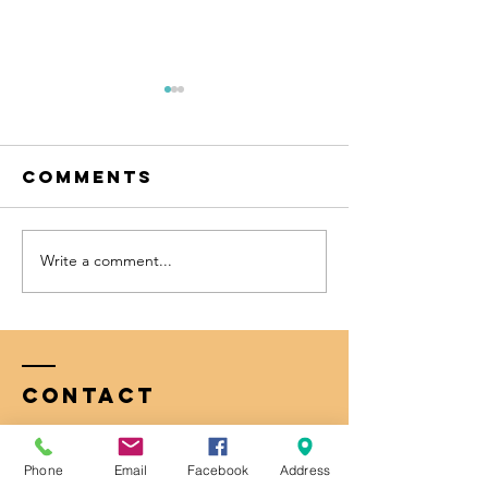
Comments
Write a comment...
แยกขยะให้ถูกถัง เพิ่มพลัง
จะดีไหม ถ้าผักผล
รักษ์โลก
ซื้อมาจะอยู่ได้น
กก
Contact
S.D.J. Inter Co.,Ltd
Phone
Email
Facebook
Address