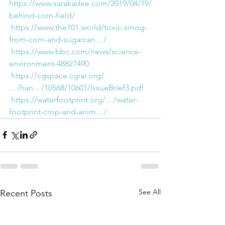
https://www.sarakadee.com/2019/04/19/
behind-corn-field/
https://www.the101.world/toxic-smog-
from-corn-and-sugarcan…/
https://www.bbc.com/news/science-
environment-48827490
https://cgspace.cgiar.org/
…/han…/10568/10601/IssueBrief3.pdf
https://waterfootprint.org/…/water-
footprint-crop-and-anim…/
See All
Recent Posts