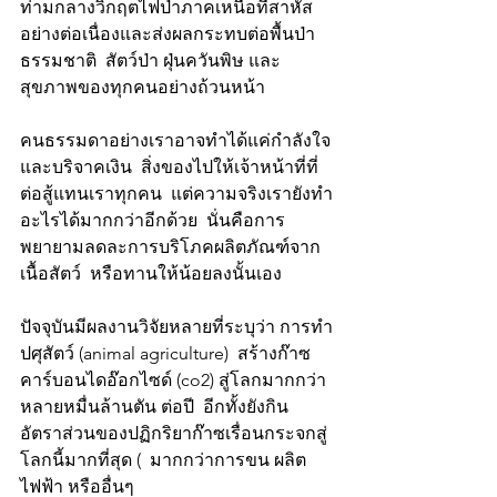
ท่ามกลางวิกฤตไฟป่าภาคเหนือที่สาหัส
อย่างต่อเนื่องและส่งผลกระทบต่อพื้นป่า
ธรรมชาติ  สัตว์ป่า ฝุ่นควันพิษ และ
สุขภาพของทุกคนอย่างถ้วนหน้า 
คนธรรมดาอย่างเราอาจทำได้แค่กำลังใจ
และบริจาคเงิน  สิ่งของไปให้เจ้าหน้าที่ที่
ต่อสู้แทนเราทุกคน  แต่ความจริงเรายังทำ
อะไรได้มากกว่าอีกด้วย  นั่นคือการ
พยายามลดละการบริโภคผลิตภัณฑ์จาก
เนื้อสัตว์  หรือทานให้น้อยลงนั้นเอง 
ปัจจุบันมีผลงานวิจัยหลายที่ระบุว่า การทำ
ปศุสัตว์ (animal agriculture)  สร้างก๊าซ
คาร์บอนไดอ๊อกไซด์ (co2) สู่โลกมากกว่า
หลายหมื่นล้านตัน ต่อปี  อีกทั้งยังกิน
อัตราส่วนของปฏิกริยาก๊าซเรื่อนกระจกสู่
โลกนี้มากที่สุด (  มากกว่าการขน ผลิต
ไฟฟ้า หรืออื่นๆ 