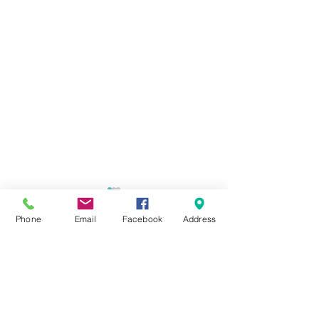
Phone
Email
Facebook
Address
Comments
Write a comment...
แยกขยะให้ถูกถัง เพิ่มพลัง
จะดีไหม ถ้าผักผล