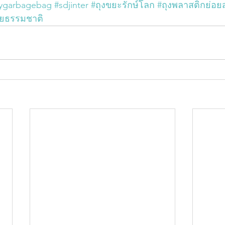
oygarbagebag
#sdjinter
#ถุงขยะรักษ์โลก
#ถุงพลาสติกย่อย
ยธรรมชาติ