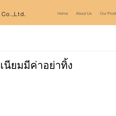
r Co
.,
Lt
d.
Home
About Us
Our Prod
นียมมีค่าอย่าทิ้ง