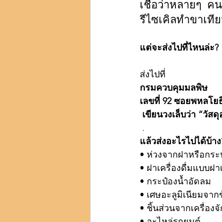
เชื่อว่าหลายๆ คนร
รีไซเคิลทำขาเทีย
แต่จะส่งไปที่ไหนล่ะ? 
ส่งไปที่ 
กรมควบคุมมลพิษ             
เลขที่ 92 ซอยพหลโย
 เขียนวงเล็บว่า “วัสด
 .
แล้วส่งอะไรไปได้บ้าง
• ห่วงจากฝาหรือกระป๋
• ฝาเครื่องดื่มแบบฝา
• กระป๋องน้ำอัดลม 
• เศษอะลูมิเนียมจากข
• ชิ้นส่วนจากเครื่องจั
• อะไหล่รถยนต์